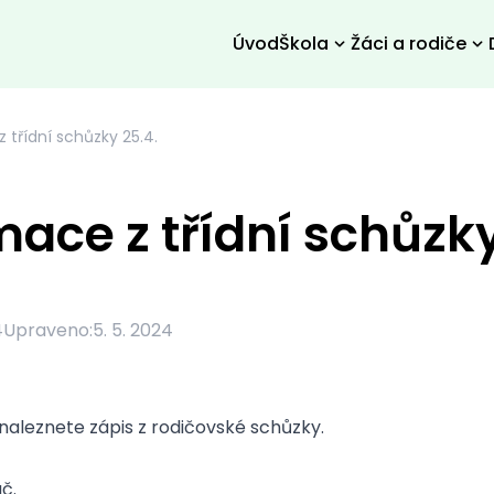
Úvod
Škola
Žáci a rodiče
 třídní schůzky 25.4.
mace z třídní schůzky
4
Upraveno:
5. 5. 2024
e naleznete zápis z rodičovské schůzky.
uč.