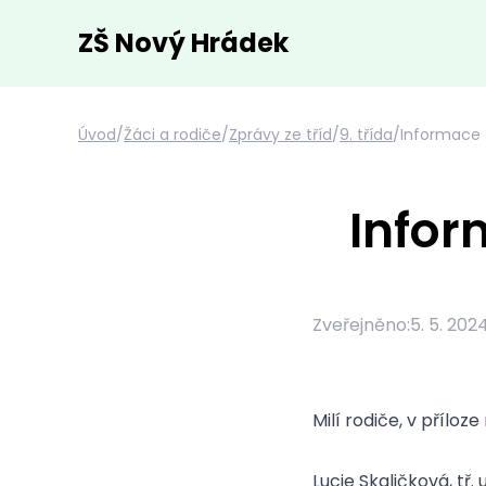
ZŠ Nový Hrádek
Úvod
/
Žáci a rodiče
/
Zprávy ze tříd
/
9. třída
/
Informace z
Infor
Zveřejněno:
5. 5. 202
Milí rodiče, v příloz
Lucie Skaličková, tř. 