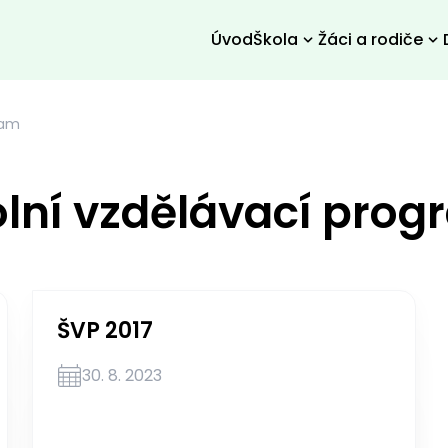
Úvod
Škola
Žáci a rodiče
ram
lní vzdělávací pro
ŠVP 2017
30. 8. 2023