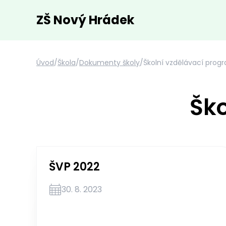
ZŠ Nový Hrádek
Úvod
/
Škola
/
Dokumenty školy
/
Školní vzdělávací prog
Ško
ŠVP 2022
30. 8. 2023