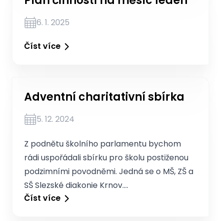
Plán činností na měsíc leden
6. 1. 2025
Číst více
Adventní charitativní sbírka
5. 12. 2024
Z podnětu školního parlamentu bychom
rádi uspořádali sbírku pro školu postiženou
podzimními povodněmi. Jedná se o MŠ, ZŠ a
SŠ Slezské diakonie Krnov.…
Číst více