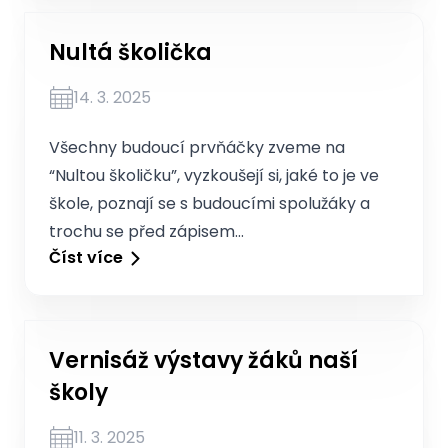
Nultá školička
14. 3. 2025
Všechny budoucí prvňáčky zveme na
“Nultou školičku”, vyzkoušejí si, jaké to je ve
škole, poznají se s budoucími spolužáky a
trochu se před zápisem…
Číst více
Vernisáž výstavy žáků naší
školy
11. 3. 2025