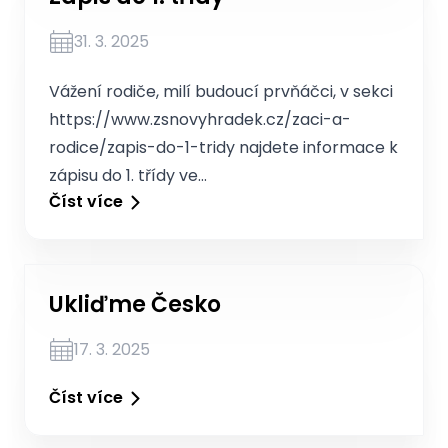
31. 3. 2025
Vážení rodiče, milí budoucí prvňáčci, v sekci
https://www.zsnovyhradek.cz/zaci-a-
rodice/zapis-do-1-tridy najdete informace k
zápisu do 1. třídy ve…
Číst více
Ukliďme Česko
17. 3. 2025
Číst více