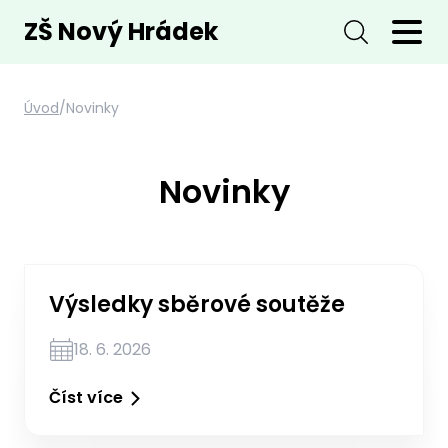
ZŠ Nový Hrádek
Úvod
/
Novinky
Novinky
Výsledky sběrové soutěže
18. 6. 2026
Číst více