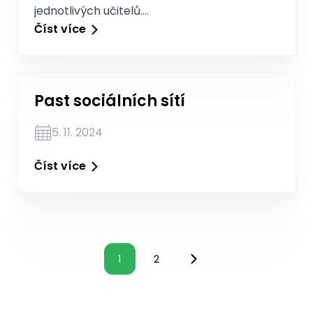
jednotlivých učitelů.…
Číst více
Past sociálních sítí
5. 11. 2024
Číst více
1
2