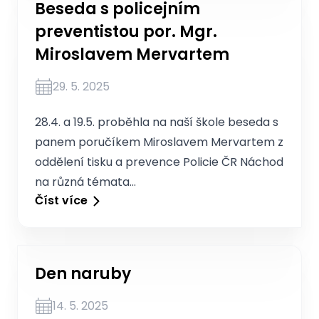
Beseda s policejním
preventistou por. Mgr.
Miroslavem Mervartem
29. 5. 2025
28.4. a 19.5. proběhla na naší škole beseda s
panem poručíkem Miroslavem Mervartem z
oddělení tisku a prevence Policie ČR Náchod
na různá témata…
Číst více
Den naruby
14. 5. 2025