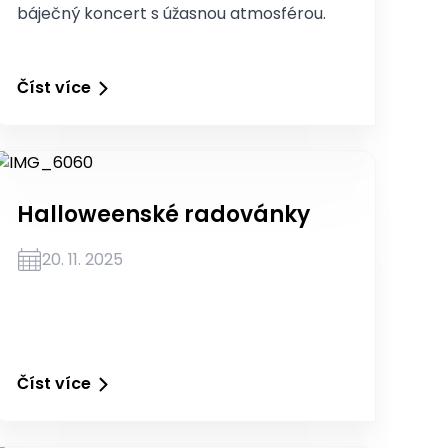
báječný koncert s úžasnou atmosférou.
Číst více
Halloweenské radovánky
20. 11. 2025
Číst více