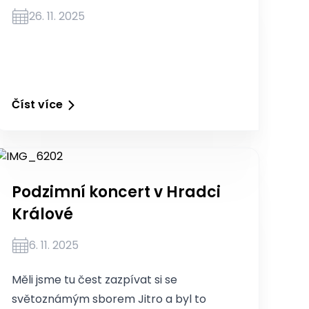
26. 11. 2025
Číst více
Podzimní koncert v Hradci
Králové
6. 11. 2025
Měli jsme tu čest zazpívat si se
světoznámým sborem Jitro a byl to