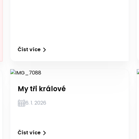
Číst více
My tři králové
6. 1. 2026
Číst více