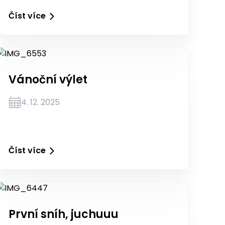
Číst více
Vánoční výlet
4. 12. 2025
Číst více
První sníh, juchuuu