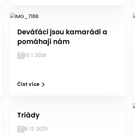
Deváťáci jsou kamarádi a
pomáhají nám
15. 1. 2026
Číst více
Triády
8. 12. 2025