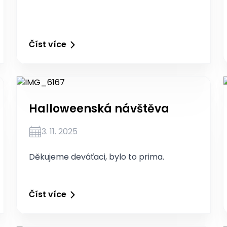
Číst více
Halloweenská návštěva
3. 11. 2025
Děkujeme deváťaci, bylo to prima.
Číst více