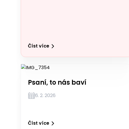
Číst více
Psaní, to nás baví
6. 2. 2026
Číst více