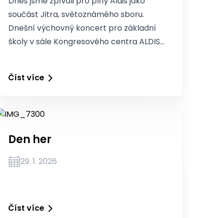
Dnes jsme zpívali pro plný Aldis jako
součást Jitra, světoznámého sboru.
Dnešní výchovný koncert pro základní
školy v sále Kongresového centra ALDIS…
Číst více
Den her
29. 1. 2026
Číst více