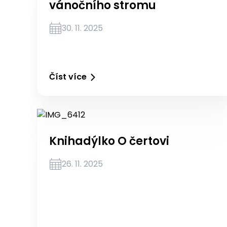
vánočního stromu
30. 11. 2025
Číst více
Knihadýlko O čertovi
26. 11. 2025