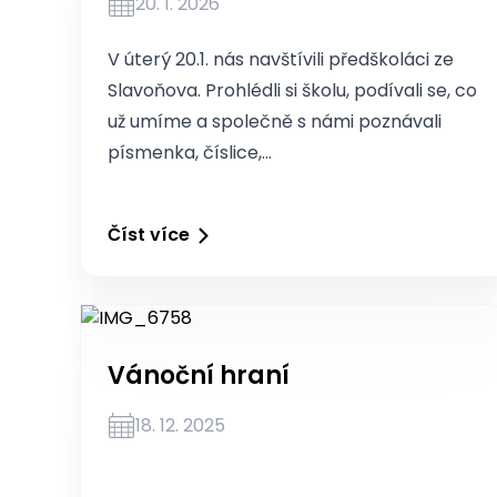
20. 1. 2026
V úterý 20.1. nás navštívili předškoláci ze
Slavoňova. Prohlédli si školu, podívali se, co
už umíme a společně s námi poznávali
písmenka, číslice,…
Číst více
Vánoční hraní
18. 12. 2025