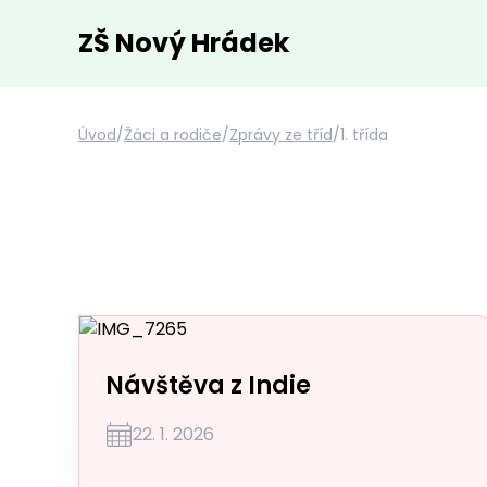
ZŠ Nový Hrádek
Úvod
/
Žáci a rodiče
/
Zprávy ze tříd
/
1. třída
Návštěva z Indie
22. 1. 2026