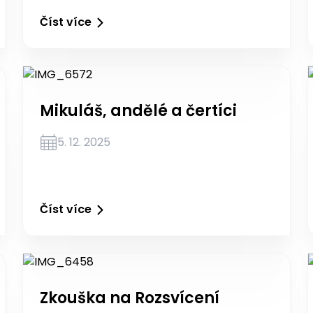
Číst více
Mikuláš, andělé a čertíci
5. 12. 2025
Číst více
Zkouška na Rozsvícení