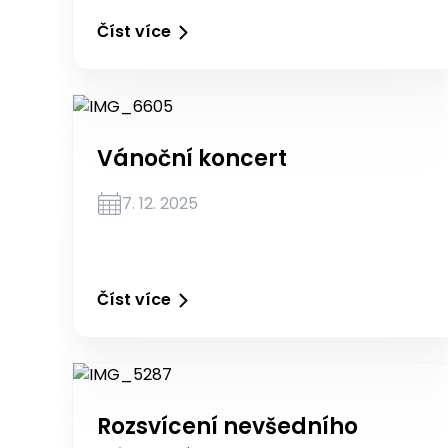
Číst více
Vánoční koncert
7. 12. 2025
Číst více
Rozsvícení nevšedního