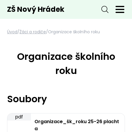
ZŠ Nový Hrádek
Úvod
/
Žáci a rodiče
/
Organizace školního roku
Organizace školního
roku
Soubory
pdf
Organizace_šk_roku 25-26 placht
a