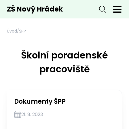
ZŠ Nový Hrádek
Úvod
/
ŠPP
Školní poradenské
pracoviště
Dokumenty ŠPP
21. 8. 2023