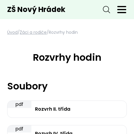
ZŠ Nový Hrádek
Úvod
/
Žáci a rodiče
/
Rozvrhy hodin
Rozvrhy hodin
Soubory
pdf
Rozvrh II. třída
pdf
Rozvrh IV. třída