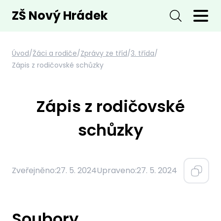
ZŠ Nový Hrádek
Úvod
/
Žáci a rodiče
/
Zprávy ze tříd
/
3. třída
/
Zápis z rodičovské schůzky
Zápis z rodičovské
schůzky
Zveřejněno:
27. 5. 2024
Upraveno:
27. 5. 2024
Soubory