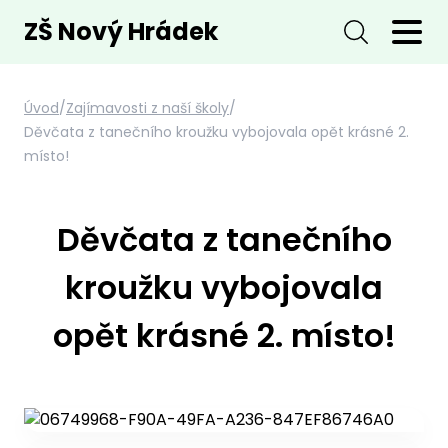
ZŠ Nový Hrádek
Úvod
/
Zajímavosti z naší školy
/
Děvčata z tanečního kroužku vybojovala opět krásné 2.
místo!
Děvčata z tanečního
kroužku vybojovala
opět krásné 2. místo!