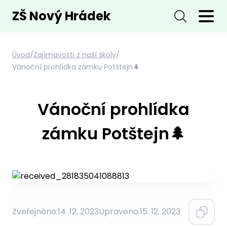
ZŠ Nový Hrádek
Úvod
/
Zajímavosti z naší školy
/
Vánoční prohlídka zámku Potštejn🌲
Vánoční prohlídka
zámku Potštejn🌲
Zveřejněno:
14. 12. 2023
Upraveno:
15. 12. 2023