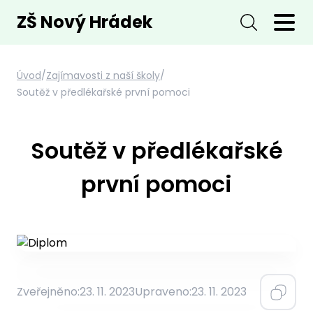
ZŠ Nový Hrádek
Úvod
/
Zajímavosti z naší školy
/
Soutěž v předlékařské první pomoci
Soutěž v předlékařské
první pomoci
Zveřejněno:
23. 11. 2023
Upraveno:
23. 11. 2023