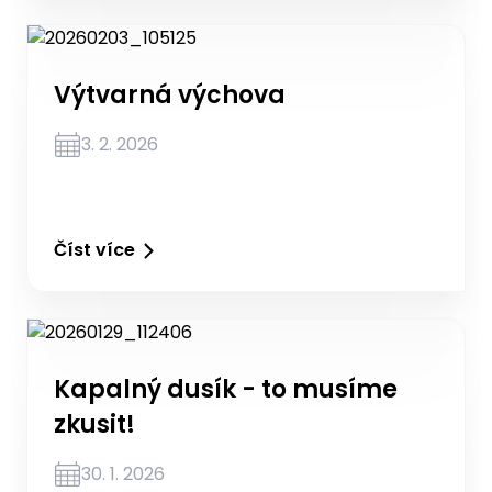
Výtvarná výchova
3. 2. 2026
Číst více
Kapalný dusík - to musíme
zkusit!
30. 1. 2026