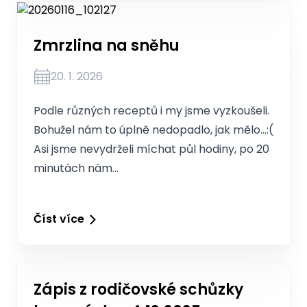
Zmrzlina na sněhu
20. 1. 2026
Podle různých receptů i my jsme vyzkoušeli.
Bohužel nám to úplně nedopadlo, jak mělo…:(
Asi jsme nevydrželi míchat půl hodiny, po 20
minutách nám…
Číst více
Zápis z rodičovské schůzky