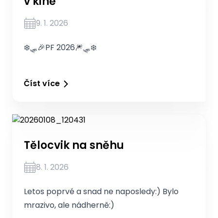
v kině
9. 1. 2026
❄️🛷🎉PF 2026🎆🛷❄️
Číst více
Tělocvik na sněhu
8. 1. 2026
Letos poprvé a snad ne naposledy:) Bylo
mrazivo, ale nádherně:)