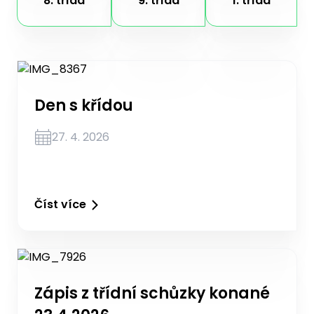
8. třída
9. třída
1. třída
Den s křídou
27. 4. 2026
Číst více
Zápis z třídní schůzky konané