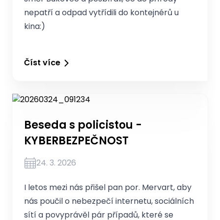
nepatří a odpad vytřídili do kontejnérů u
kina:)
Číst více
Beseda s policistou -
KYBERBEZPEČNOST
24. 3. 2026
I letos mezi nás přišel pan por. Mervart, aby
nás poučil o nebezpečí internetu, sociálních
sítí a povyprávěl pár případů, které se