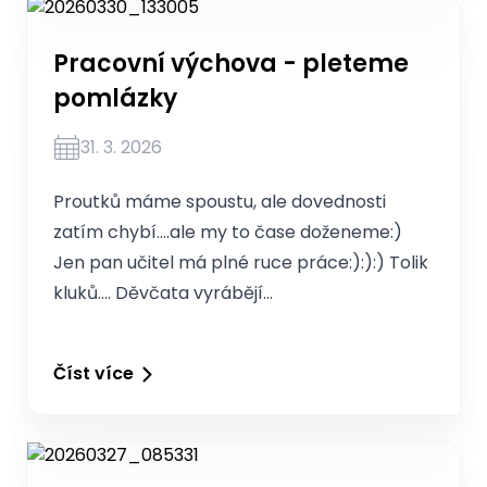
Pracovní výchova - pleteme
pomlázky
31. 3. 2026
Proutků máme spoustu, ale dovednosti
zatím chybí….ale my to čase doženeme:)
Jen pan učitel má plné ruce práce:):):) Tolik
kluků…. Děvčata vyrábějí…
Číst více