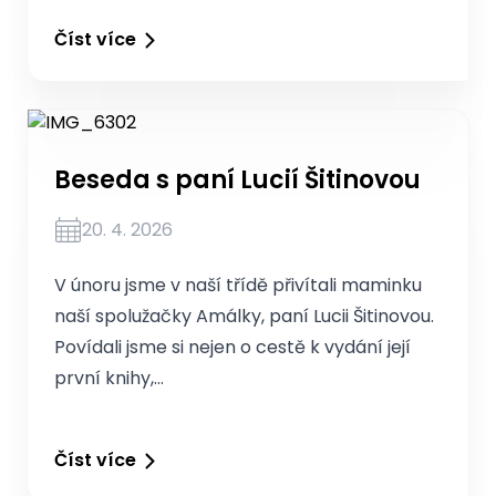
Číst více
Beseda s paní Lucií Šitinovou
20. 4. 2026
V únoru jsme v naší třídě přivítali maminku
naší spolužačky Amálky, paní Lucii Šitinovou.
Povídali jsme si nejen o cestě k vydání její
první knihy,…
Číst více