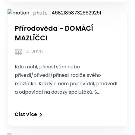
Přírodověda - DOMÁCÍ
MAZLÍČCI
1. 4. 2026
Kdo mohl, přinesl sám nebo
přivezli/přivedli/přinesli rodiče svého
mazlíčka. Každý o něm popovídal, předvedl
a odpovídal na dotazy spolužáků. S…
Číst více