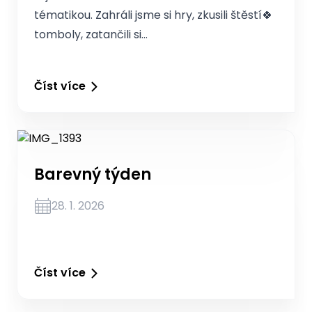
tématikou. Zahráli jsme si hry, zkusili štěstí🍀
tomboly, zatančili si…
Číst více
Barevný týden
28. 1. 2026
Číst více