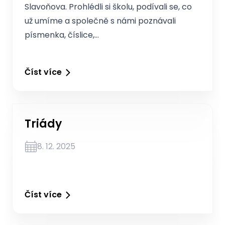
Slavoňova. Prohlédli si školu, podívali se, co
už umíme a společně s námi poznávali
písmenka, číslice,…
Číst více
Triády
8. 12. 2025
Číst více