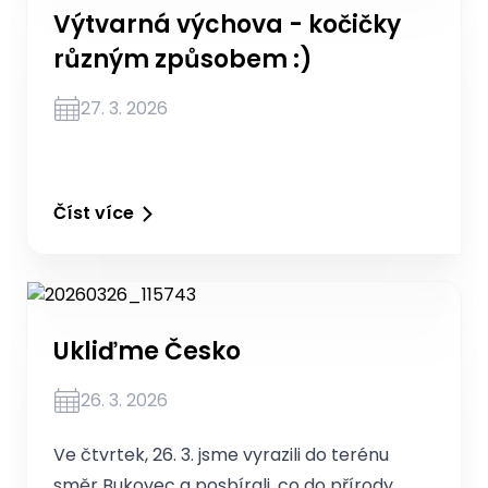
Výtvarná výchova - kočičky
různým způsobem :)
27. 3. 2026
Číst více
Ukliďme Česko
26. 3. 2026
Ve čtvrtek, 26. 3. jsme vyrazili do terénu
směr Bukovec a posbírali, co do přírody