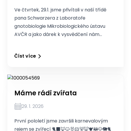
Ve čtvrtek, 29.1. jsme přivítali v naší třídě
pana Schwarzera z Laboratoře
gnotobiologie Mikrobiologického ústavu
AVČR a jako dárek k vysvědčení nám…
Číst více
Máme rádi zvířata
29. 1. 2026
První pololetí jsme završili karnevalovým
rejem se zvířecí 🐈‍⬛🦊🐱🐰🐹🐻🐷🐮🦝🐶🐘🐈‍