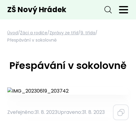
ZŠ Nový Hrádek
Úvod
/
Žáci a rodiče
/
Zprávy ze tříd
/
9. třída
/
Přespávání v sokolovně
Přespávání v sokolovně
Zveřejněno:
31. 8. 2023
Upraveno:
31. 8. 2023