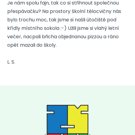
Je nám spolu fajn, tak co si střihnout společnou
přespávačku? Na prostory školní tělocvičny nás
bylo trochu moc, tak jsme si našli útočiště pod
křídly místního sokola :-) Užili jsme si vlahý letní
večer, nacpali břicha objednanou pizzou a ráno
opět mazali do školy.
L. S.