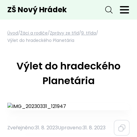
ZŠ Nový Hrádek
Úvod
/
Žáci a rodiče
/
Zprávy ze tříd
/
9. třída
/
Výlet do hradeckého Planetária
Výlet do hradeckého
Planetária
Zveřejněno:
31. 8. 2023
Upraveno:
31. 8. 2023