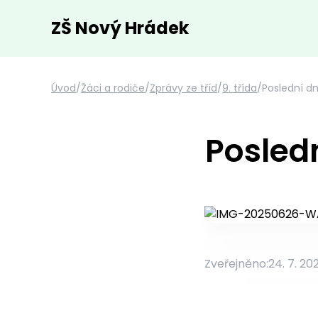
ZŠ Nový Hrádek
Úvod
/
Žáci a rodiče
/
Zprávy ze tříd
/
9. třída
/
Poslední dn
Posledn
Zveřejněno:
24. 7. 20