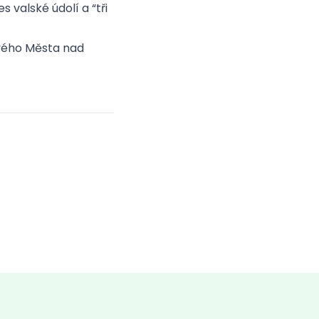
 valské údolí a “tři
ového Města nad