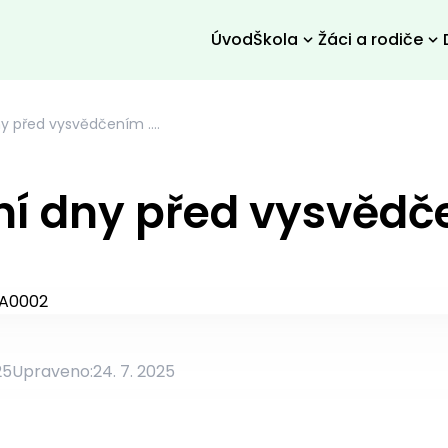
Úvod
Škola
Žáci a rodiče
y před vysvědčením ....
í dny před vysvědče
25
Upraveno:
24. 7. 2025