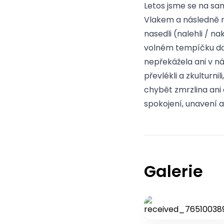
Letos jsme se na sa
Vlakem a následně m
nasedli (nalehli / na
volném tempíčku do
nepřekážela ani v n
převlékli a zkulturn
chybět zmrzlina ani
spokojení, unavení a 
Galerie