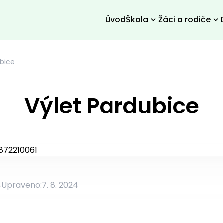
Úvod
Škola
Žáci a rodiče
ubice
Výlet Pardubice
4
Upraveno:
7. 8. 2024