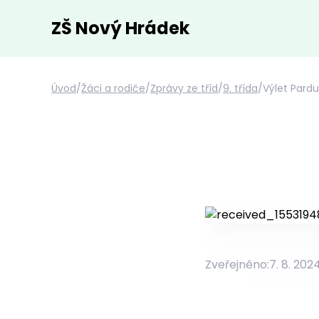
ZŠ Nový Hrádek
Úvod
/
Žáci a rodiče
/
Zprávy ze tříd
/
9. třída
/
Výlet Pard
Zveřejněno:
7. 8. 202