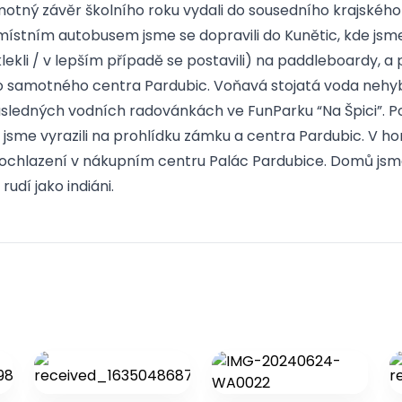
motný závěr školního roku vydali do sousedního krajského
ístním autobusem jsme se dopravili do Kunětic, kde jsme 
klekli / v lepším případě se postavili) na paddleboardy, a p
 samotného centra Pardubic. Voňavá stojatá voda neh
ásledných vodních radovánkách ve FunParku “Na Špici”. Po
ili, jsme vyrazili na prohlídku zámku a centra Pardubic. V
 ochlazení v nákupním centru Palác Pardubice. Domů jsme
rudí jako indiáni.