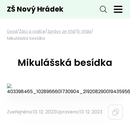
ZŠ Nový Hrádek
Úvod
/
Žáci a rodiče
/
Zprávy ze tříd
/
9. třída
/
Mikulášská besídka
Mikulášská besídka
Zveřejněno:
13. 12. 2023
Upraveno:
13. 12. 2023