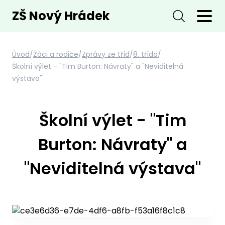
ZŠ Nový Hrádek
Úvod
/
Žáci a rodiče
/
Zprávy ze tříd
/
8. třída
/
Školní výlet - "Tim Burton: Návraty" a "Neviditelná
výstava"
Školní výlet - "Tim
Burton: Návraty" a
"Neviditelná výstava"