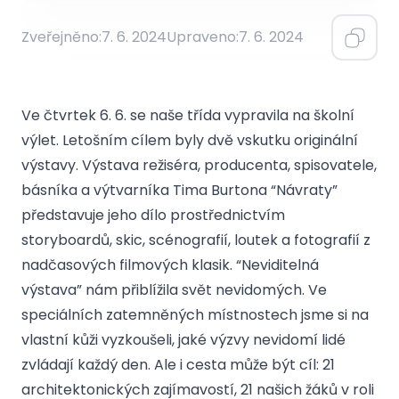
Zveřejněno:
7. 6. 2024
Upraveno:
7. 6. 2024
Ve čtvrtek 6. 6. se naše třída vypravila na školní
výlet. Letošním cílem byly dvě vskutku originální
výstavy. Výstava režiséra, producenta, spisovatele,
básníka a výtvarníka Tima Burtona “Návraty”
představuje jeho dílo prostřednictvím
storyboardů, skic, scénografií, loutek a fotografií z
nadčasových filmových klasik. “Neviditelná
výstava” nám přiblížila svět nevidomých. Ve
speciálních zatemněných místnostech jsme si na
vlastní kůži vyzkoušeli, jaké výzvy nevidomí lidé
zvládají každý den. Ale i cesta může být cíl: 21
architektonických zajímavostí, 21 našich žáků v roli