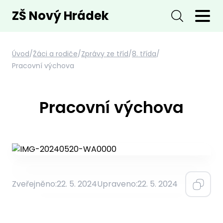
ZŠ Nový Hrádek
Úvod
/
Žáci a rodiče
/
Zprávy ze tříd
/
8. třída
/
Pracovní výchova
Pracovní výchova
Zveřejněno:
22. 5. 2024
Upraveno:
22. 5. 2024