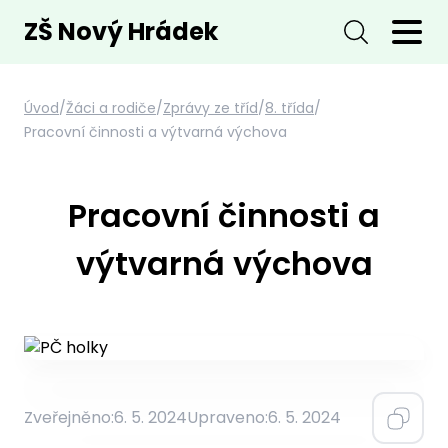
ZŠ Nový Hrádek
Úvod
/
Žáci a rodiče
/
Zprávy ze tříd
/
8. třída
/
Pracovní činnosti a výtvarná výchova
Pracovní činnosti a
výtvarná výchova
Zveřejněno:
6. 5. 2024
Upraveno:
6. 5. 2024