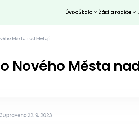
Úvod
Škola
Žáci a rodiče
ového Města nad Metují
do Nového Města nad
23
Upraveno:
22. 9. 2023