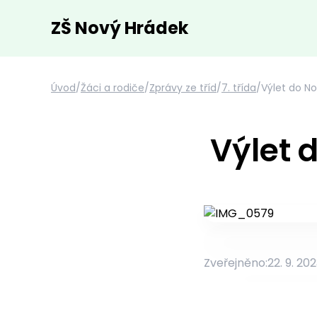
ZŠ Nový Hrádek
Úvod
/
Žáci a rodiče
/
Zprávy ze tříd
/
7. třída
/
Výlet do N
Výlet 
Zveřejněno:
22. 9. 20