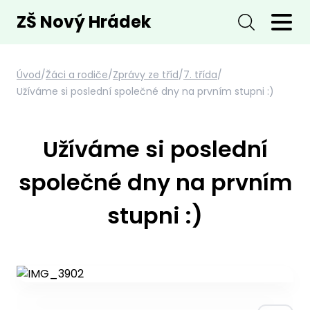
ZŠ Nový Hrádek
Úvod
/
Žáci a rodiče
/
Zprávy ze tříd
/
7. třída
/
Užíváme si poslední společné dny na prvním stupni :)
Užíváme si poslední
společné dny na prvním
stupni :)