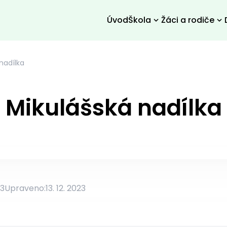
Úvod
Škola
Žáci a rodiče
nadílka
Mikulášská nadílka
23
Upraveno:
13. 12. 2023