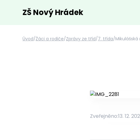
ZŠ Nový Hrádek
Úvod
/
Žáci a rodiče
/
Zprávy ze tříd
/
7. třída
/
Mikulášská 
Zveřejněno:
13. 12. 20