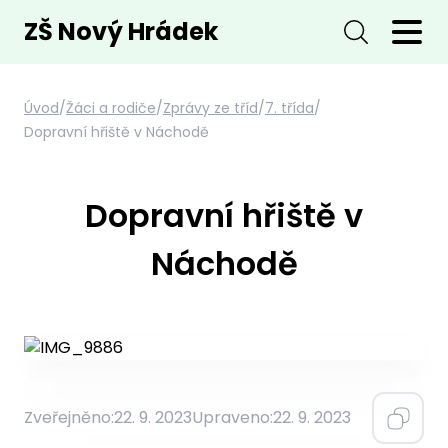
ZŠ Nový Hrádek
Úvod
/
Žáci a rodiče
/
Zprávy ze tříd
/
7. třída
/
Dopravní hřiště v Náchodě
Dopravní hřiště v
Náchodě
Zveřejněno:
22. 9. 2023
Upraveno:
22. 9. 2023