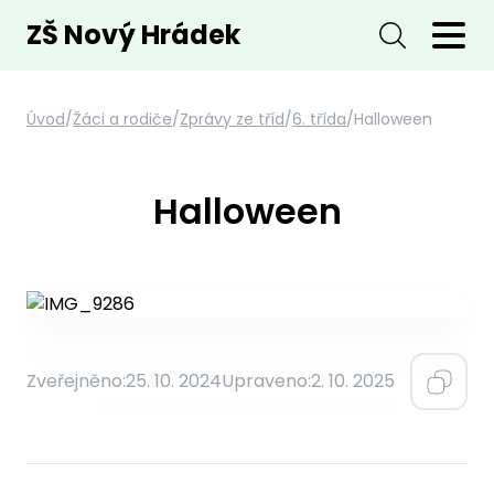
ZŠ Nový Hrádek
Úvod
/
Žáci a rodiče
/
Zprávy ze tříd
/
6. třída
/
Halloween
Halloween
Zveřejněno:
25. 10. 2024
Upraveno:
2. 10. 2025