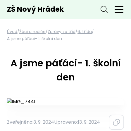
ZŠ Nový Hrádek
Úvod
/
Žáci a rodiče
/
Zprávy ze tříd
/
6. třída
/
A jsme páťáci- 1. školní den
A jsme páťáci- 1. školní
den
Zveřejněno:
3. 9. 2024
Upraveno:
13. 9. 2024