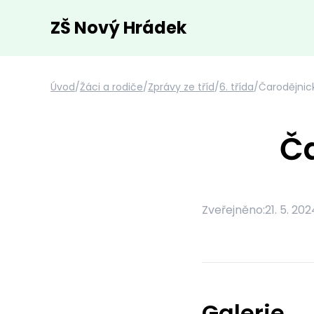
ZŠ Nový Hrádek
Úvod
/
Žáci a rodiče
/
Zprávy ze tříd
/
6. třída
/
Čarodějnic
Č
Zveřejněno:
21. 5. 202
Galerie