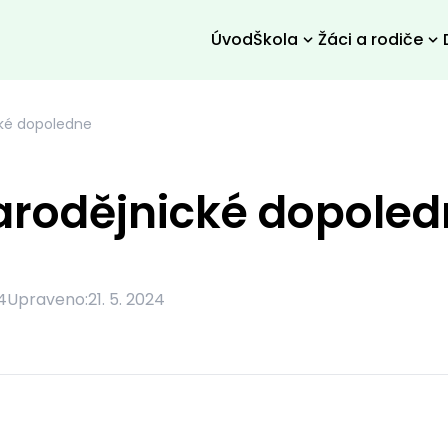
Úvod
Škola
Žáci a rodiče
ké dopoledne
arodějnické dopoled
4
Upraveno:
21. 5. 2024