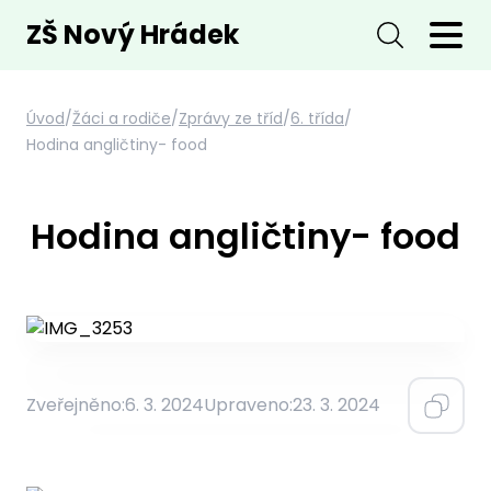
ZŠ Nový Hrádek
Úvod
/
Žáci a rodiče
/
Zprávy ze tříd
/
6. třída
/
Hodina angličtiny- food
Hodina angličtiny- food
Zveřejněno:
6. 3. 2024
Upraveno:
23. 3. 2024