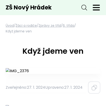
ZŠ Nový Hrádek
Úvod
/
Žáci a rodiče
/
Zprávy ze tříd
/
6. třída
/
Když jdeme ven
Když jdeme ven
Zveřejněno:
27. 1. 2024
Upraveno:
27. 1. 2024