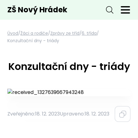
ZŠ Nový Hrádek
Úvod
/
Žáci a rodiče
/
Zprávy ze tříd
/
6. třída
/
Konzultační dny - triády
Konzultační dny - triády
Zveřejněno:
18. 12. 2023
Upraveno:
18. 12. 2023