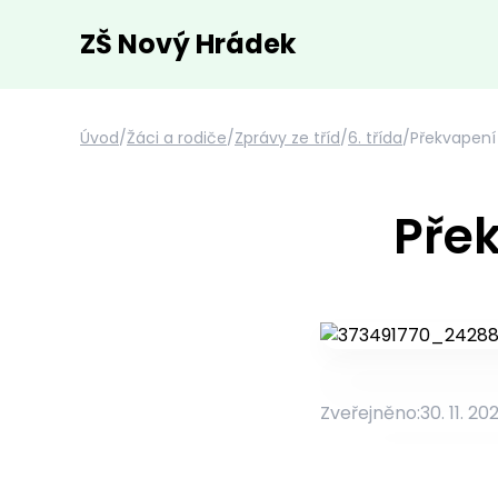
ZŠ Nový Hrádek
Úvod
/
Žáci a rodiče
/
Zprávy ze tříd
/
6. třída
/
Překvapení 
Přek
Zveřejněno:
30. 11. 20