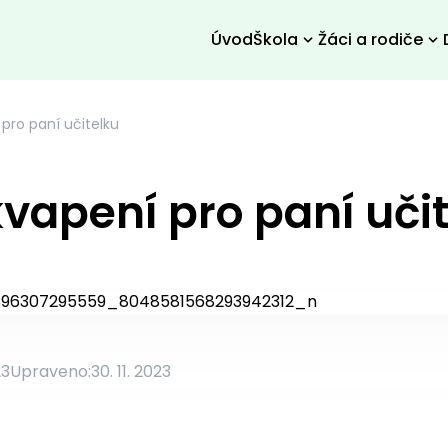
Úvod
Škola
Žáci a rodiče
pro paní učitelku
vapení pro paní uči
23
Upraveno:
30. 11. 2023