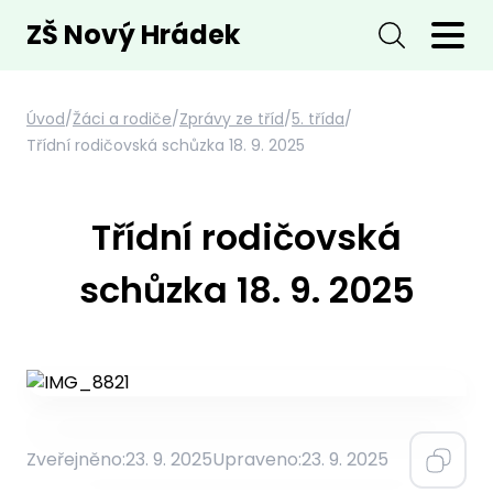
ZŠ Nový Hrádek
Úvod
/
Žáci a rodiče
/
Zprávy ze tříd
/
5. třída
/
Třídní rodičovská schůzka 18. 9. 2025
Třídní rodičovská
schůzka 18. 9. 2025
Zveřejněno:
23. 9. 2025
Upraveno:
23. 9. 2025