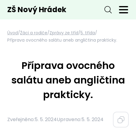
ZŠ Nový Hrádek
Úvod
/
Žáci a rodiče
/
Zprávy ze tříd
/
5. třída
/
Příprava ovocného salátu aneb angličtina prakticky.
Příprava ovocného
salátu aneb angličtina
prakticky.
Zveřejněno:
5. 5. 2024
Upraveno:
5. 5. 2024