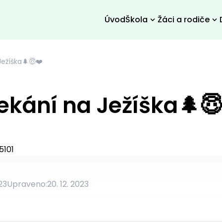
Úvod
Škola
Žáci a rodiče
ežíška🌲😇❤️
ekání na Ježíška🌲😇
23
Upraveno:
20. 12. 2023