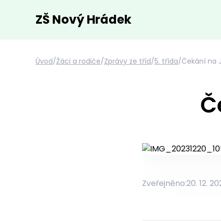
ZŠ Nový Hrádek
Úvod
/
Žáci a rodiče
/
Zprávy ze tříd
/
5. třída
/
Čekání na J
Č
Zveřejněno:
20. 12. 20