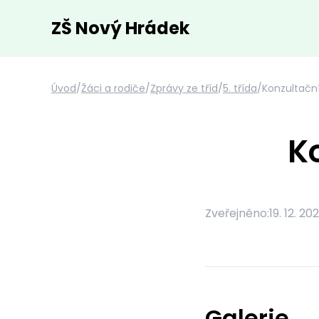
ZŠ Nový Hrádek
Úvod
/
Žáci a rodiče
/
Zprávy ze tříd
/
5. třída
/
Konzultační
K
Zveřejněno:
19. 12. 20
Galerie