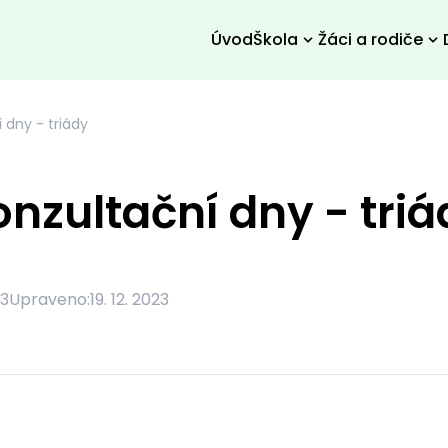
Úvod
Škola
Žáci a rodiče
 dny - triády
onzultační dny - triá
23
Upraveno:
19. 12. 2023