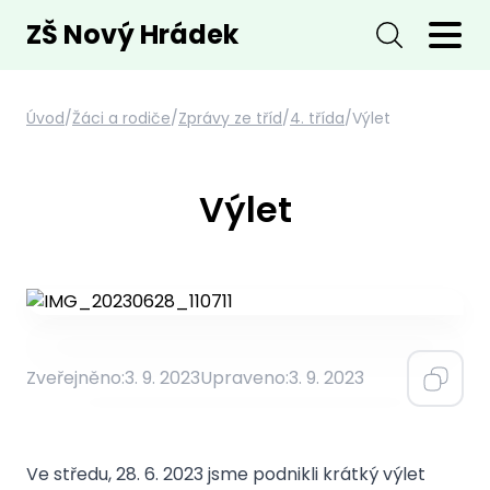
ZŠ Nový Hrádek
Úvod
/
Žáci a rodiče
/
Zprávy ze tříd
/
4. třída
/
Výlet
Výlet
Zveřejněno:
3. 9. 2023
Upraveno:
3. 9. 2023
Ve středu, 28. 6. 2023 jsme podnikli krátký výlet