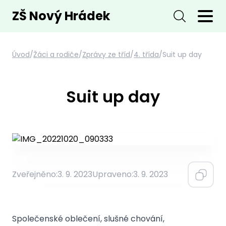
ZŠ Nový Hrádek
Úvod
/
Žáci a rodiče
/
Zprávy ze tříd
/
4. třída
/
Suit up day
Suit up day
Zveřejněno:
3. 9. 2023
Upraveno:
3. 9. 2023
Společenské oblečení, slušné chování,