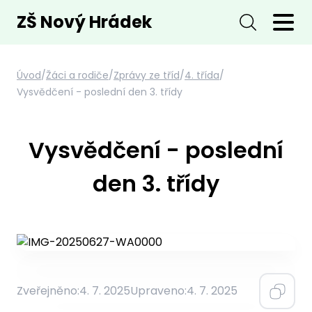
ZŠ Nový Hrádek
Úvod
/
Žáci a rodiče
/
Zprávy ze tříd
/
4. třída
/
Vysvědčení - poslední den 3. třídy
Vysvědčení - poslední
den 3. třídy
Zveřejněno:
4. 7. 2025
Upraveno:
4. 7. 2025