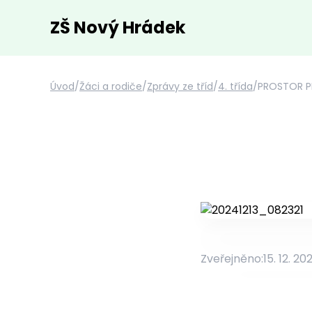
ZŠ Nový Hrádek
Úvod
/
Žáci a rodiče
/
Zprávy ze tříd
/
4. třída
/
PROSTOR 
Zveřejněno:
15. 12. 20