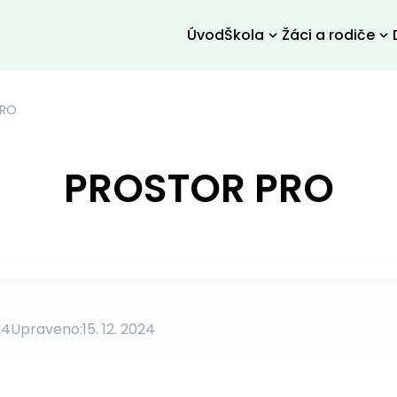
Úvod
Škola
Žáci a rodiče
PRO
PROSTOR PRO
24
Upraveno:
15. 12. 2024