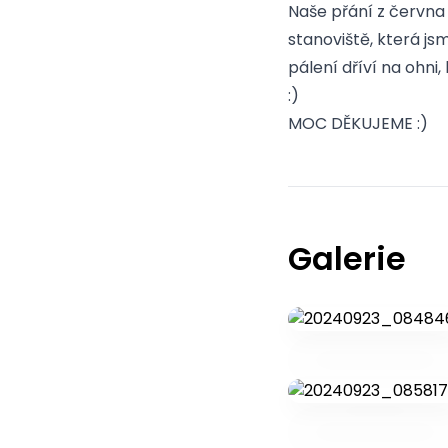
Naše přání z června 
stanoviště, která j
pálení dříví na ohni,
:)
MOC DĚKUJEME :)
Galerie