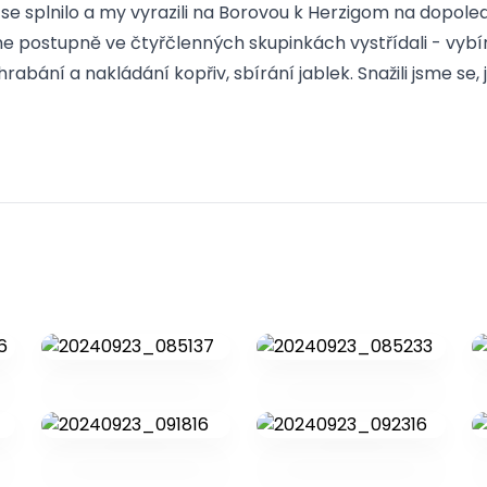
se splnilo a my vyrazili na Borovou k Herzigom na dopoled
sme postupně ve čtyřčlenných skupinkách vystřídali - vyb
 hrabání a nakládání kopřiv, sbírání jablek. Snažili jsme se,