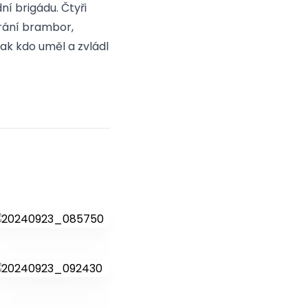
ní brigádu. Čtyři
írání brambor,
 jak kdo uměl a zvládl