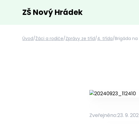
ZŠ Nový Hrádek
Úvod
/
Žáci a rodiče
/
Zprávy ze tříd
/
4. třída
/
Brigáda na
Zveřejněno:
23. 9. 20