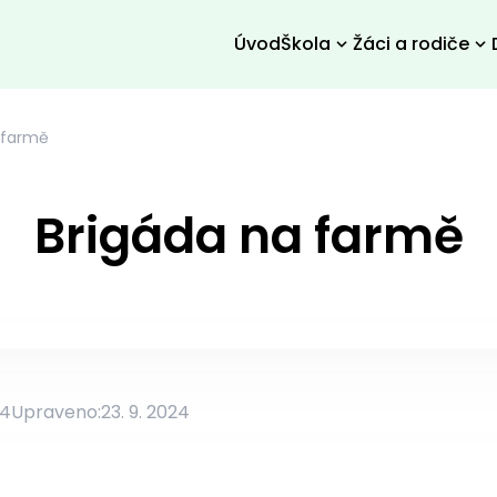
Úvod
Škola
Žáci a rodiče
 farmě
Brigáda na farmě
24
Upraveno:
23. 9. 2024