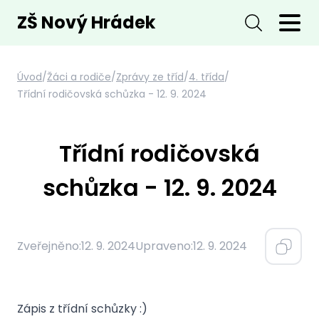
ZŠ Nový Hrádek
Úvod
/
Žáci a rodiče
/
Zprávy ze tříd
/
4. třída
/
Třídní rodičovská schůzka - 12. 9. 2024
Třídní rodičovská
schůzka - 12. 9. 2024
Zveřejněno:
12. 9. 2024
Upraveno:
12. 9. 2024
Zápis z třídní schůzky :)