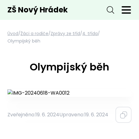
ZŠ Nový Hrádek
Úvod
/
Žáci a rodiče
/
Zprávy ze tříd
/
4. třída
/
Olympijský běh
Olympijský běh
Zveřejněno:
19. 6. 2024
Upraveno:
19. 6. 2024