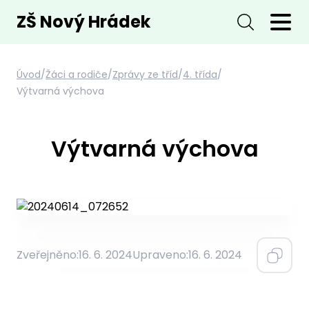
ZŠ Nový Hrádek
Úvod
/
Žáci a rodiče
/
Zprávy ze tříd
/
4. třída
/
Výtvarná výchova
Výtvarná výchova
Zveřejněno:
16. 6. 2024
Upraveno:
16. 6. 2024