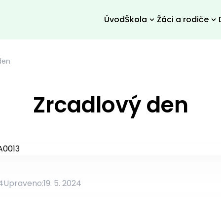
Úvod
Škola
Žáci a rodiče
den
Zrcadlový den
4
Upraveno:
19. 5. 2024