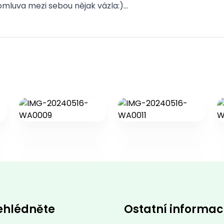
 domluva mezi sebou nějak vázla:)…
ehlédněte
Ostatní informa