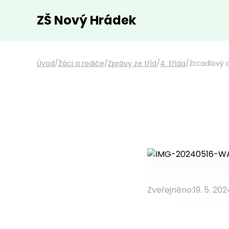
ZŠ Nový Hrádek
Úvod
/
Žáci a rodiče
/
Zprávy ze tříd
/
4. třída
/
Zrcadlový 
Zveřejněno:
19. 5. 202