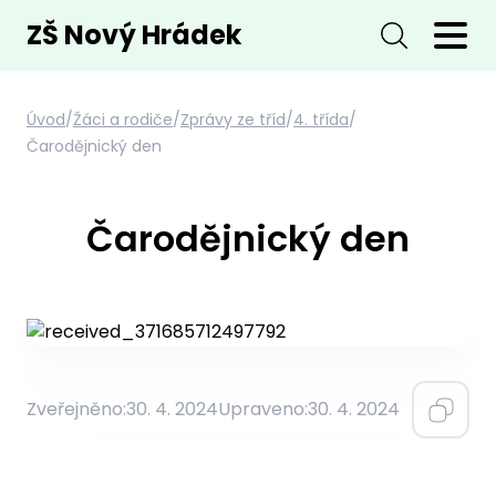
ZŠ Nový Hrádek
Úvod
/
Žáci a rodiče
/
Zprávy ze tříd
/
4. třída
/
Čarodějnický den
Čarodějnický den
Zveřejněno:
30. 4. 2024
Upraveno:
30. 4. 2024