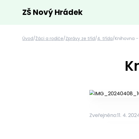
ZŠ Nový Hrádek
Úvod
/
Žáci a rodiče
/
Zprávy ze tříd
/
4. třída
/
Knihovna -
K
Zveřejněno:
11. 4. 202