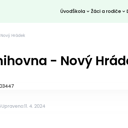
Úvod
Škola
Žáci a rodiče
 Nový Hrádek
nihovna - Nový Hrád
4
Upraveno:
11. 4. 2024