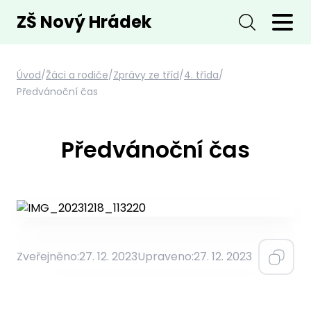
ZŠ Nový Hrádek
Úvod
/
Žáci a rodiče
/
Zprávy ze tříd
/
4. třída
/
Předvánoční čas
Předvánoční čas
Zveřejněno:
27. 12. 2023
Upraveno:
27. 12. 2023