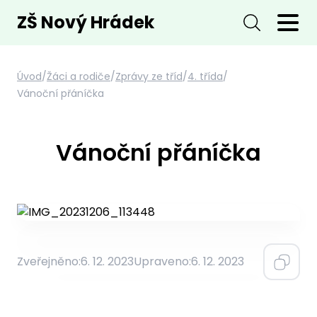
ZŠ Nový Hrádek
Úvod
/
Žáci a rodiče
/
Zprávy ze tříd
/
4. třída
/
Vánoční přáníčka
Vánoční přáníčka
Zveřejněno:
6. 12. 2023
Upraveno:
6. 12. 2023