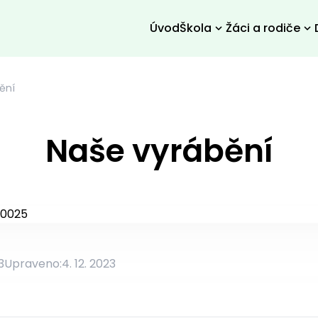
Úvod
Škola
Žáci a rodiče
ění
Naše vyrábění
3
Upraveno:
4. 12. 2023