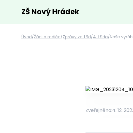
ZŠ Nový Hrádek
Úvod
/
Žáci a rodiče
/
Zprávy ze tříd
/
4. třída
/
Naše vyráb
Zveřejněno:
4. 12. 202