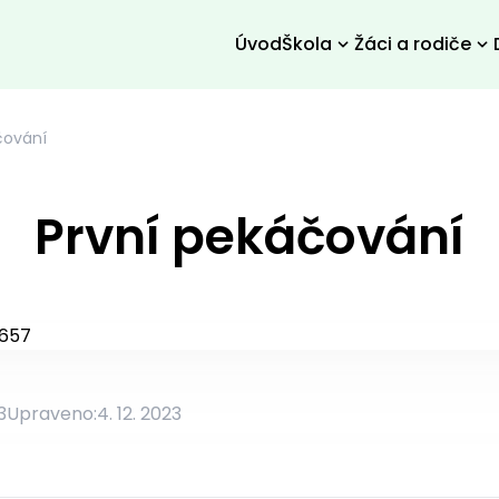
Úvod
Škola
Žáci a rodiče
čování
První pekáčování
3
Upraveno:
4. 12. 2023