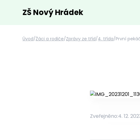
ZŠ Nový Hrádek
Úvod
/
Žáci a rodiče
/
Zprávy ze tříd
/
4. třída
/
První peká
Zveřejněno:
4. 12. 202